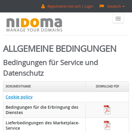
Registrieren Sie sich
Login
Deutsch
Home
ALLGEMEINE BEDINGUNGEN
Eine Domain Kaufen
Bedingungen für Service und
Verkaufen Sie Eine Domain
Datenschutz
Domain-Bewertung
DOKUMENTNAME
DOWNLOAD PDF
Backorder (Reservierungen)
Cookie policy
Bedingungen für die Erbringung des
Über Uns
Dienstes
Lieferbedingungen des Marketplace-
Kontaktieren Sie Uns
Service