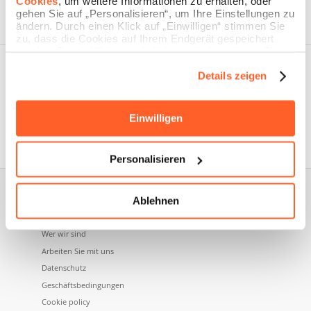
Cookies
, um weitere Informationen zu erhalten, oder
gehen Sie auf „Personalisieren“, um Ihre Einstellungen zu
ändern. Durch einen Klick auf „Einwilligen“ stimmen Sie
zu, dass die Cookies auf Ihrem Endgerät gespeichert
werden. Durch Klicken auf „Ablehnen“ akzeptieren Sie
die Speicherung nur der notwendigen Cookies.
Details zeigen
Einwilligen
Nidoma ist eine Marke der Namecase GmbH, einem
Unternehmen der Aruba SpA.
Personalisieren
Ablehnen
Über uns
Wer wir sind
Arbeiten Sie mit uns
Datenschutz
Geschäftsbedingungen
Cookie policy