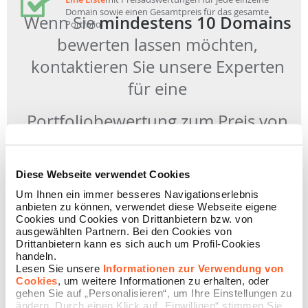
Domain sowie einen Gesamtpreis für das gesamte
Wenn Sie
mindestens 10 Domains
Portfolio
bewerten lassen möchten,
kontaktieren Sie unsere Experten
für eine
Portfoliobewertung zum Preis von
nur 12 Euro pro Domain
Diese Webseite verwendet Cookies
KONTAKTIEREN SIE UNS JETZT!
Um Ihnen ein immer besseres Navigationserlebnis
anbieten zu können, verwendet diese Webseite eigene
Cookies und Cookies von Drittanbietern bzw. von
ausgewählten Partnern. Bei den Cookies von
Drittanbietern kann es sich auch um Profil-Cookies
handeln.
LASSEN SIE IHRE
Lesen Sie unsere
Informationen zur Verwendung von
Cookies
, um weitere Informationen zu erhalten, oder
WEBSITE BEWERTEN
gehen Sie auf „Personalisieren“, um Ihre Einstellungen zu
ändern. Durch einen Klick auf „Einwilligen“ stimmen Sie