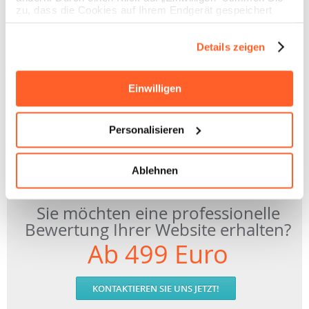
zu, dass die Cookies auf Ihrem Endgerät gespeichert
werden. Durch Klicken auf „Ablehnen“ akzeptieren Sie
Eine vollständige und professionelle Begutachtung der
die Speicherung nur der notwendigen Cookies.
Website durch einen unserer erfahrenen Broker
Details zeigen
Ein detaillierter Bericht mit Fokus auf den Domain-
Namen und den von der Website generierten Traffic.
Einwilligen
Analysis of the site's various sources of earnings.
Personalisieren
Unsere Bewertung des aktuellen Marktwertes der
Domain.
Ablehnen
Sie möchten eine professionelle
Bewertung Ihrer Website erhalten?
Ab 499 Euro
KONTAKTIEREN SIE UNS JETZT!