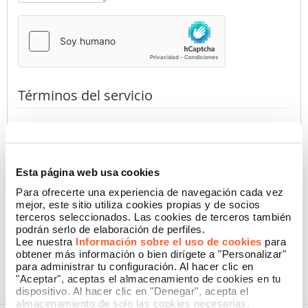
Términos del servicio
Al presionar el botón, declaro haber leído la
Información de
Privacidad
de Namecase GmbH
(requerido)
Autorizo
No autorizo
Esta página web usa cookies
Para ofrecerte una experiencia de navegación cada vez
mejor, este sitio utiliza cookies propias y de socios
terceros seleccionados. Las cookies de terceros también
CONFIRMAR
podrán serlo de elaboración de perfiles.
Lee nuestra
Información sobre el uso de cookies
para
obtener más información o bien dirígete a "Personalizar"
para administrar tu configuración. Al hacer clic en
"Aceptar", aceptas el almacenamiento de cookies en tu
dispositivo. Al hacer clic en "Denegar", acepta el
almacenamiento de solo las cookies necesarias.