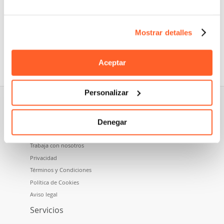
Mostrar detalles
Nidoma es una marca perteneciente a Namecase GmbH,
empresa del grupo Aruba SpA.
Aceptar
Personalizar
Sobre nosotros
Denegar
Quiénes somos
Trabaja con nosotros
Privacidad
Términos y Condiciones
Política de Cookies
Aviso legal
Servicios